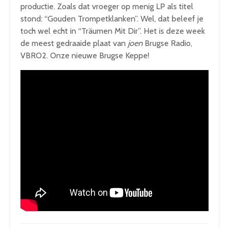
productie. Zoals dat vroeger op menig LP als titel
stond: “Gouden Trompetklanken”. Wel, dat beleef je
toch wel echt in “Träumen Mit Dir”. Het is deze week
de meest gedraaide plaat van
joen
Brugse Radio,
VBRO2. Onze nieuwe Brugse Keppe!