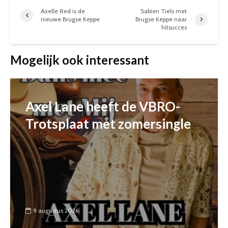
Axelle Red is de
Sabien Tiels met
nieuwe Brugse Keppe
Brugse Keppe naar
hitsucces
Mogelijk ook interessant
Axel Lane heeft de VBRO-
Trotsplaat met zomersingle
9 augustus 2026