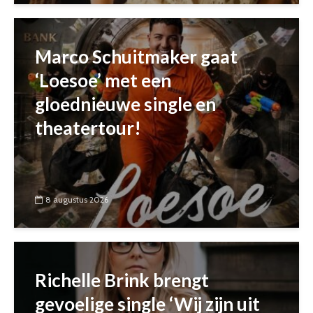
Marco Schuitmaker gaat
‘Loesoe’ met een
gloednieuwe single en
theatertour!
8 augustus 2026
Richelle Brink brengt
gevoelige single ‘Wij zijn uit