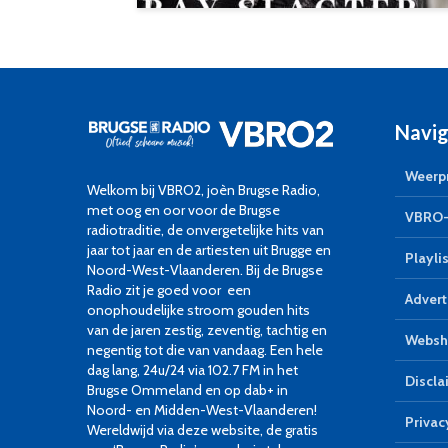
Navig
Weerpr
Welkom bij VBRO2, joèn Brugse Radio,
met oog en oor voor de Brugse
VBRO-
radiotraditie, de onvergetelijke hits van
jaar tot jaar en de artiesten uit Brugge en
Playlis
Noord-West-Vlaanderen. Bij de Brugse
Radio zit je goed voor een
Advert
onophoudelijke stroom gouden hits
van de jaren zestig, zeventig, tachtig en
Websh
negentig tot die van vandaag. Een hele
dag lang, 24u/24 via 102.7 FM in het
Discla
Brugse Ommeland en op dab+ in
Noord- en Midden-West-Vlaanderen!
Privac
Wereldwijd via deze website, de gratis