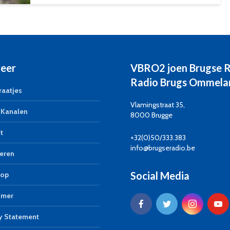
eer
VBRO2 joen Brugse 
Radio Brugs Ommela
aatjes
Vlamingstraat 35,
Kanalen
8000 Brugge
t
+32(0)50/333.383
info@brugseradio.be
eren
Social Media
op
imer
y Statement