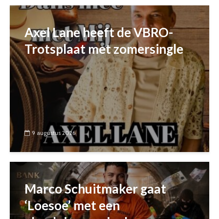
Axel Lane heeft de VBRO-
Trotsplaat met zomersingle
9 augustus 2026
Marco Schuitmaker gaat
‘Loesoe’ met een