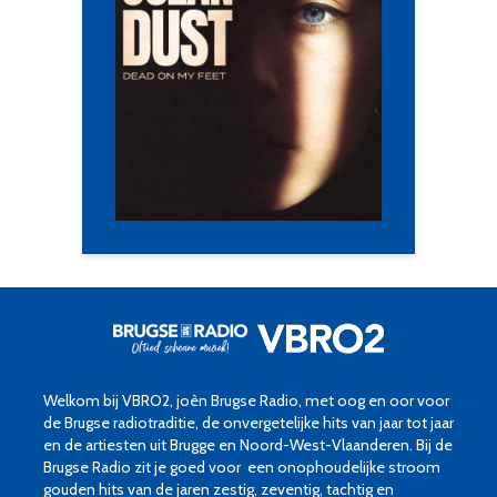
Welkom bij VBRO2, joèn Brugse Radio, met oog en oor voor
de Brugse radiotraditie, de onvergetelijke hits van jaar tot jaar
en de artiesten uit Brugge en Noord-West-Vlaanderen. Bij de
Brugse Radio zit je goed voor een onophoudelijke stroom
gouden hits van de jaren zestig, zeventig, tachtig en