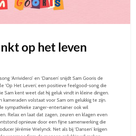
nkt op het leven
ng ‘Arrividerci’ en ‘Dansen’ snijdt Sam Gooris de
e ‘Op Het Leven’, een positieve feelgood-song die
e Sam kent weet dat hij geluk vindt in kleine dingen.
jn kameraden volstaat voor Sam om gelukkig te zijn.
de sympathieke zanger-entertainer ook wil
gen. Relax en laat dat zagen, zeuren en klagen even
ontstond opnieuw door een fijne samenwerking die
ducer Jérémie Vrielynck. Net als bij ‘Dansen’ krijgen