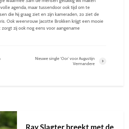
gle waarmee Sam de mensen gelukkig wil maken
mvolle agenda, maar tussendoor ook tijd om te
n die hij graag ziet en zijn kameraden, zo ziet de
is. Ook weervrouw Jacotte Brokken krijgt een mooie
t zorgt zij ook nog eens voor aangename
m
Nieuwe single ‘Oor’ voor Augustijn
Vermandere
Ray Slagter breekt met de