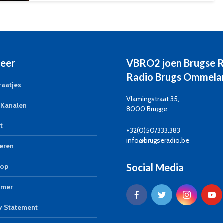
eer
VBRO2 joen Brugse 
Radio Brugs Ommela
aatjes
Vlamingstraat 35,
Kanalen
8000 Brugge
t
+32(0)50/333.383
info@brugseradio.be
eren
Social Media
op
imer
y Statement