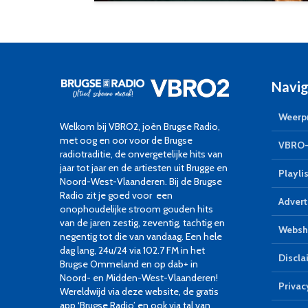
Navig
Weerpr
Welkom bij VBRO2, joèn Brugse Radio,
met oog en oor voor de Brugse
VBRO-
radiotraditie, de onvergetelijke hits van
jaar tot jaar en de artiesten uit Brugge en
Playlis
Noord-West-Vlaanderen. Bij de Brugse
Radio zit je goed voor een
Advert
onophoudelijke stroom gouden hits
van de jaren zestig, zeventig, tachtig en
Websh
negentig tot die van vandaag. Een hele
dag lang, 24u/24 via 102.7 FM in het
Discla
Brugse Ommeland en op dab+ in
Noord- en Midden-West-Vlaanderen!
Privac
Wereldwijd via deze website, de gratis
app ‘Brugse Radio’ en ook via tal van