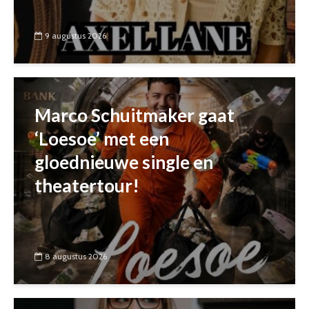
9 augustus 2026
Marco Schuitmaker gaat
‘Loesoe’ met een
gloednieuwe single en
theatertour!
8 augustus 2026