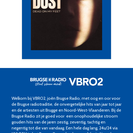
Welkom bij VBRO2, joèn Brugse Radio, met oog en oor voor
de Brugse radiotraditie, de onvergetelijke hits van jaar tot jaar
en de artiesten uit Brugge en Noord-West-Vlaanderen. Bij de
Brugse Radio zit je goed voor een onophoudelijke stroom
gouden hits van de jaren zestig, zeventig, tachtig en
negentig tot die van vandaag. Een hele dag lang, 24u/24 via