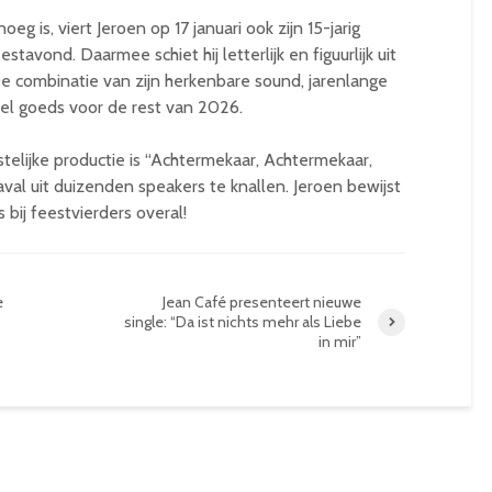
g is, viert Jeroen op 17 januari ook zijn 15-jarig
stavond. Daarmee schiet hij letterlijk en figuurlijk uit
De combinatie van zijn herkenbare sound, jarenlange
eel goeds voor de rest van 2026.
stelijke productie is “Achtermekaar, Achtermekaar,
val uit duizenden speakers te knallen. Jeroen bewijst
 bij feestvierders overal!
e
Jean Café presenteert nieuwe
single: “Da ist nichts mehr als Liebe
in mir”