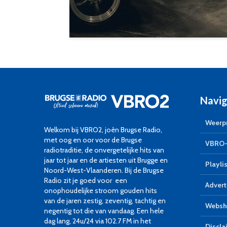
Navig
Weerpr
Welkom bij VBRO2, joèn Brugse Radio,
met oog en oor voor de Brugse
VBRO-
radiotraditie, de onvergetelijke hits van
jaar tot jaar en de artiesten uit Brugge en
Playlis
Noord-West-Vlaanderen. Bij de Brugse
Radio zit je goed voor een
Advert
onophoudelijke stroom gouden hits
van de jaren zestig, zeventig, tachtig en
Websh
negentig tot die van vandaag. Een hele
dag lang, 24u/24 via 102.7 FM in het
Discla