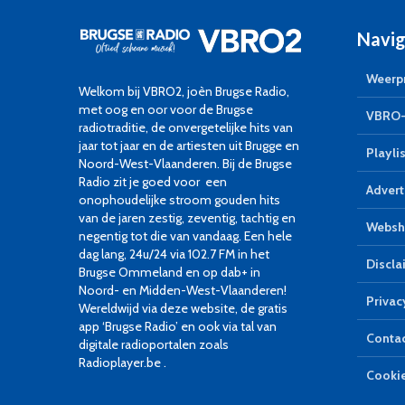
Navig
Weerpr
Welkom bij VBRO2, joèn Brugse Radio,
met oog en oor voor de Brugse
VBRO-
radiotraditie, de onvergetelijke hits van
jaar tot jaar en de artiesten uit Brugge en
Playlis
Noord-West-Vlaanderen. Bij de Brugse
Radio zit je goed voor een
Advert
onophoudelijke stroom gouden hits
van de jaren zestig, zeventig, tachtig en
Websh
negentig tot die van vandaag. Een hele
dag lang, 24u/24 via 102.7 FM in het
Discla
Brugse Ommeland en op dab+ in
Noord- en Midden-West-Vlaanderen!
Privac
Wereldwijd via deze website, de gratis
app ‘Brugse Radio’ en ook via tal van
Conta
digitale radioportalen zoals
Radioplayer.be .
Cookie