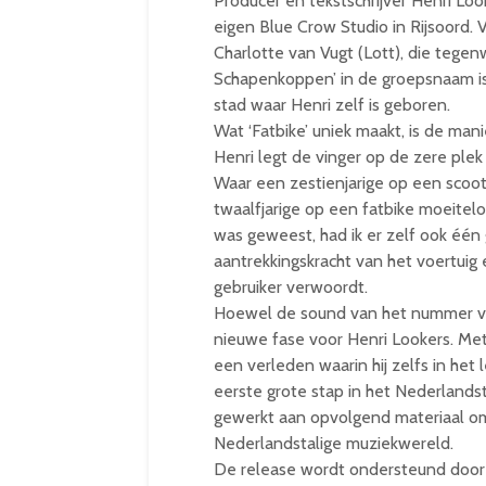
Producer en tekstschrijver Henri Loo
eigen Blue Crow Studio in Rijsoord. 
Charlotte van Vugt (Lott), die tege
Schapenkoppen’ in de groepsnaam is 
stad waar Henri zelf is geboren.
Wat ‘Fatbike’ uniek maakt, is de man
Henri legt de vinger op de zere plek
Waar een zestienjarige op een scoot
twaalfjarige op een fatbike moeiteloos
was geweest, had ik er zelf ook één g
aantrekkingskracht van het voertuig erk
gebruiker verwoordt.
Hoewel de sound van het nummer vrol
nieuwe fase voor Henri Lookers. Me
een verleden waarin hij zelfs in het
eerste grote stap in het Nederlandsta
gewerkt aan opvolgend materiaal om
Nederlandstalige muziekwereld.
De release wordt ondersteund door