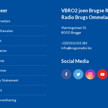
eer
VBRO2 joen Brugse 
Radio Brugs Ommela
aatjes
Vlamingstraat 35,
Kanalen
8000 Brugge
t
+32(0)50/333.383
info@brugseradio.be
eren
Social Media
op
imer
y Statement
ct
verklaring