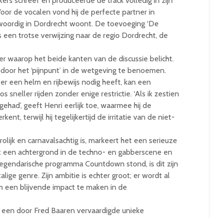
kers schreef en produceerde de track volledig in zijn
Voor de vocalen vond hij de perfecte partner in
nwoordig in Dordrecht woont. De toevoeging ‘De
een trotse verwijzing naar de regio Dordrecht, de
ier waarop het beide kanten van de discussie belicht.
 door het ‘pijnpunt’ in de wetgeving te benoemen.
er een helm en rijbewijs nodig heeft, kan een
 sneller rijden zonder enige restrictie. ‘Als ik zestien
ehad’, geeft Henri eerlijk toe, waarmee hij de
ent, terwijl hij tegelijkertijd de irritatie van de niet-
ijk en carnavalsachtig is, markeert het een serieuze
t een achtergrond in de techno- en gabberscene en
 legendarische programma Countdown stond, is dit zijn
lige genre. Zijn ambitie is echter groot; er wordt al
 een blijvende impact te maken in de
 een door Fred Baaren vervaardigde unieke