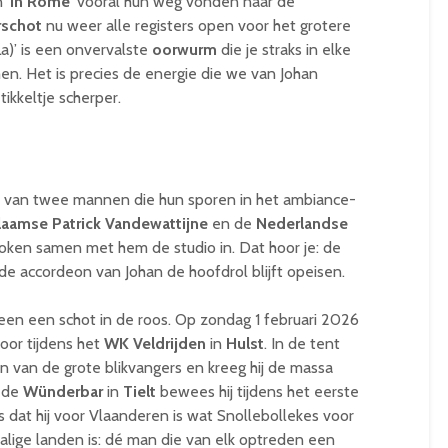
 ‘
In Rome
’ vooral hun weg vonden naar de
rschot
nu weer alle registers open voor het grotere
a)’ is een onvervalste
oorwurm
die je straks in elke
en. Het is precies de energie die we van Johan
ikkeltje scherper.
in van twee mannen die hun sporen in het ambiance-
laamse
Patrick Vandewattijne
en de
Nederlandse
oken samen met hem de studio in. Dat hoor je: de
 de accordeon van Johan de hoofdrol blijft opeisen.
en een schot in de roos. Op zondag 1 februari 2026
oor tijdens het
WK Veldrijden
in
Hulst
. In de tent
n van de grote blikvangers en kreeg hij de massa
n de
Wünderbar
in
Tielt
bewees hij tijdens het eerste
dat hij voor Vlaanderen is wat Snollebollekes voor
alige landen is: dé man die van elk optreden een