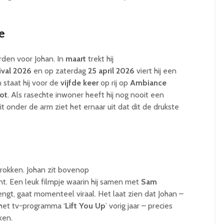
e
rden voor Johan. In
maart
trekt hij
ival 2026
en op zaterdag
25 april 2026
viert hij een
n staat hij voor de
vijfde keer
op rij op
Ambiance
ot
. Als rasechte inwoner heeft hij nog nooit een
t onder de arm ziet het ernaar uit dat dit de drukste
trokken. Johan zit bovenop
t. Een leuk filmpje waarin hij samen met
Sam
engt, gaat momenteel viraal. Het laat zien dat Johan –
 het tv-programma ‘
Lift You Up
’ vorig jaar – precies
ken.