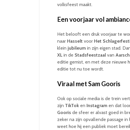
volksfeest maakt.
Een voorjaar vol ambianc
Het belooft een druk voorjaar te wo
naar
Hasselt
voor
Het
Schlagerfest
klein
jubileum
in zijn eigen stad. Da
XL
in de
Stadsfeestzaal
van
Aarsch
editie gemist, en met deze nieuwe hi
editie tot nu toe wordt.
Viraal met Sam Gooris
Ook op sociale media is de trein ver
zijn
TikTok
en
Instagram
en dat loon
Gooris
de sfeer er alvast goed in br
zeker na zijn opvallende passage in
weet hoe hij een publiek moet berei