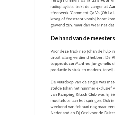
Terwijl nummers als ‘
Ik Ga Ervoor
’ en
radioplaylists, trekt de zanger uit
Aa
sfeerwerk. ‘Comment Ça Va (Oh La L
kroeg of feesttent voorbij hoort kom
gewend zijn, maar dan weer net dat t
De hand van de meesters
Voor deze track riep Johan de hulp 
circuit allang verdiend hebben. De
V
topproducer
Manfred Jongenelis
d
productie is strak en modern, terwijl
De vuurdoop van de single was mete
stelde Johan het nummer exclusief v
van
Kamping Kitsch Club
was hij éé
moeiteloos aan het springen. Ook i
weekend van februari nog maar eens 
Nederland en DJ Ötzi voor de Duitst