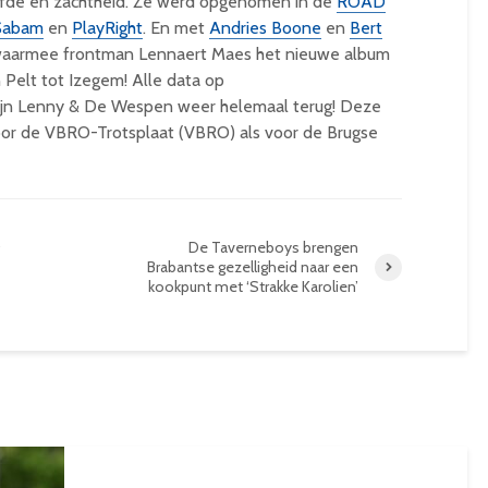
iefde en zachtheid. Ze werd opgenomen in de
ROAD
Sabam
en
PlayRight
. En met
Andries Boone
en
Bert
o waarmee frontman Lennaert Maes het nieuwe album
elt tot Izegem! Alle data op
zijn Lenny & De Wespen weer helemaal terug! Deze
oor de VBRO-Trotsplaat (VBRO) als voor de Brugse
De Taverneboys brengen
’
Brabantse gezelligheid naar een
kookpunt met ‘Strakke Karolien’