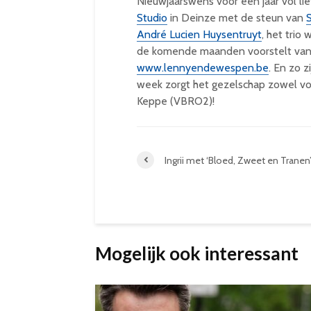
Nieuwjaarswens voor een jaar vol l
Studio
in Deinze
met de steun van
André Lucien Huysentruyt
, het tri
de komende maanden voorstelt van P
www.lennyendewespen.be
. En zo 
week zorgt het gezelschap zowel v
Keppe (VBRO2)!
Ingrii met ‘Bloed, Zweet en Tranen
Mogelijk ook interessant