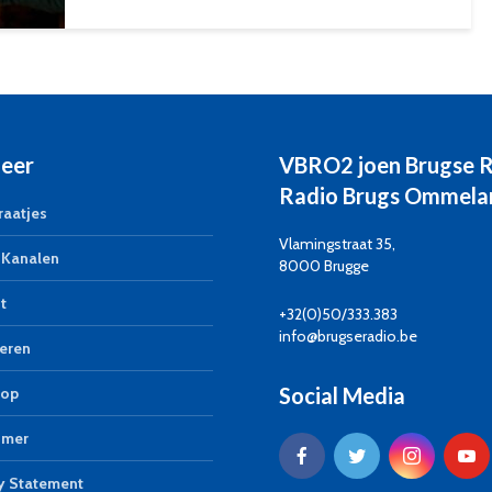
eer
VBRO2 joen Brugse 
Radio Brugs Ommela
aatjes
Vlamingstraat 35,
Kanalen
8000 Brugge
t
+32(0)50/333.383
info@brugseradio.be
eren
Social Media
op
imer
y Statement