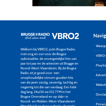
Navig
Weerpr
Welkom bij VBRO2, joèn Brugse Radio,
met oog en oor voor de Brugse
VBRO-
radiotraditie, de onvergetelijke hits van
jaar tot jaar en de artiesten uit Brugge en
Playlis
Noord-West-Vlaanderen. Bij de Brugse
Radio zit je goed voor een
Advert
onophoudelijke stroom gouden hits
van de jaren zestig, zeventig, tachtig en
Websh
negentig tot die van vandaag. Een hele
dag lang, 24u/24 via 102.7 FM in het
Discla
Brugse Ommeland en op dab+ in
Noord- en Midden-West-Vlaanderen!
Privac