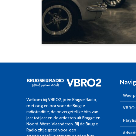
Navig
Weerpr
Welkom bij VBRO2, joèn Brugse Radio,
met oog en oor voor de Brugse
VBRO-
radiotraditie, de onvergetelijke hits van
jaar tot jaar en de artiesten uit Brugge en
Playlis
Noord-West-Vlaanderen. Bij de Brugse
Radio zit je goed voor een
Advert