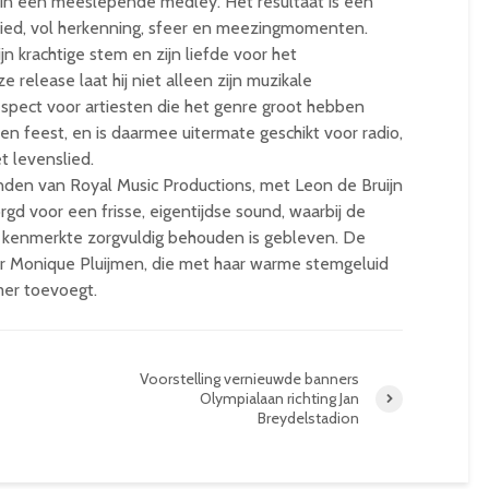
in één meeslepende medley. Het resultaat is een
ied, vol herkenning, sfeer en meezingmomenten.
 krachtige stem en zijn liefde voor het
 release laat hij niet alleen zijn muzikale
respect voor artiesten die het genre groot hebben
n feest, en is daarmee uitermate geschikt voor radio,
 levenslied.
anden van Royal Music Productions, met Leon de Bruijn
gd voor een frisse, eigentijdse sound, waarbij de
o kenmerkte zorgvuldig behouden is gebleven. De
r Monique Pluijmen, die met haar warme stemgeluid
mer toevoegt.
Voorstelling vernieuwde banners
Olympialaan richting Jan
Breydelstadion