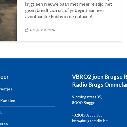
krijgt een nieuwe baan met meer reistijd, het
gezin breidt zich uit, of je begint aan een
avontuurlijke hobby in de natuur. Al...
4 augustus 2026
eer
VBRO2 joen Brugse 
Radio Brugs Ommela
aatjes
Vlamingstraat 35,
Kanalen
8000 Brugge
t
+32(0)50/333.383
info@brugseradio.be
eren