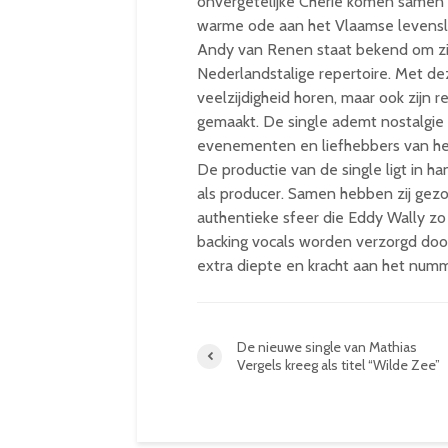
onvergetelijke Chérie komen samen 
warme ode aan het Vlaamse levensl
Andy van Renen staat bekend om zijn
Nederlandstalige repertoire. Met deze
veelzijdigheid horen, maar ook zijn 
gemaakt. De single ademt nostalgie e
evenementen en liefhebbers van het
De productie van de single ligt in h
als producer. Samen hebben zij gezor
authentieke sfeer die Eddy Wally z
backing vocals worden verzorgd doo
extra diepte en kracht aan het num
De nieuwe single van Mathias
Vergels kreeg als titel “Wilde Zee”