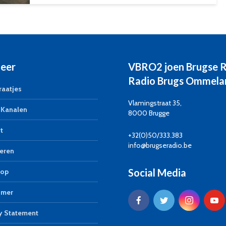
eer
VBRO2 joen Brugse 
Radio Brugs Ommela
aatjes
Vlamingstraat 35,
Kanalen
8000 Brugge
t
+32(0)50/333.383
info@brugseradio.be
eren
Social Media
op
imer
y Statement