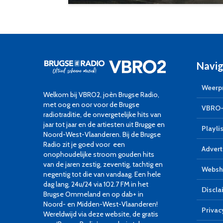
Navig
Weerpr
Welkom bij VBRO2, joèn Brugse Radio,
met oog en oor voor de Brugse
VBRO-
radiotraditie, de onvergetelijke hits van
jaar tot jaar en de artiesten uit Brugge en
Playlis
Noord-West-Vlaanderen. Bij de Brugse
Radio zit je goed voor een
Advert
onophoudelijke stroom gouden hits
van de jaren zestig, zeventig, tachtig en
Websh
negentig tot die van vandaag. Een hele
dag lang, 24u/24 via 102.7 FM in het
Discla
Brugse Ommeland en op dab+ in
Noord- en Midden-West-Vlaanderen!
Privac
Wereldwijd via deze website, de gratis