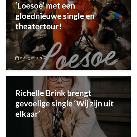
‘Loesoe’ met een
gloednieuwe single en
theatertour!
8 augustus 2026
Richelle Brink brengt
gevoelige single ‘Wij zijn uit
elkaar’