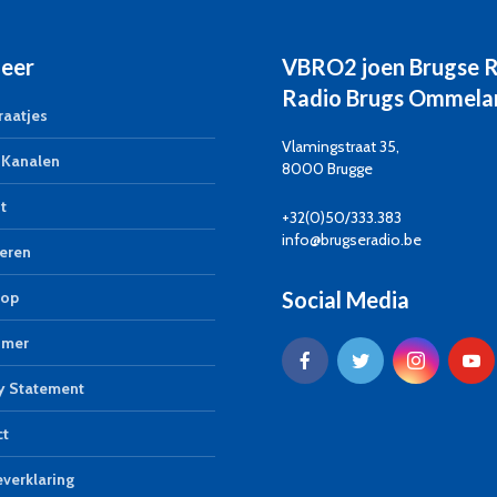
eer
VBRO2 joen Brugse 
Radio Brugs Ommela
aatjes
Vlamingstraat 35,
Kanalen
8000 Brugge
t
+32(0)50/333.383
info@brugseradio.be
eren
Social Media
op
imer
y Statement
ct
verklaring