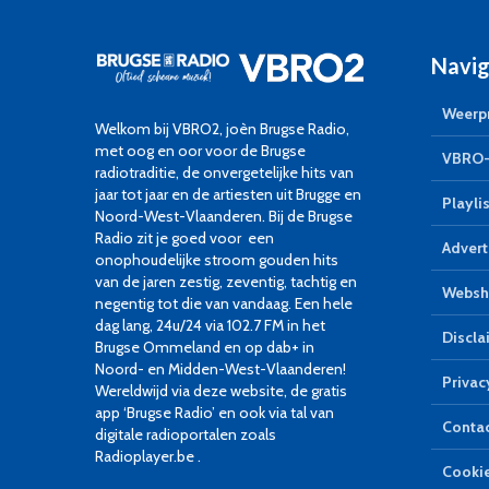
Navig
Weerpr
Welkom bij VBRO2, joèn Brugse Radio,
met oog en oor voor de Brugse
VBRO-
radiotraditie, de onvergetelijke hits van
jaar tot jaar en de artiesten uit Brugge en
Playlis
Noord-West-Vlaanderen. Bij de Brugse
Radio zit je goed voor een
Advert
onophoudelijke stroom gouden hits
van de jaren zestig, zeventig, tachtig en
Websh
negentig tot die van vandaag. Een hele
dag lang, 24u/24 via 102.7 FM in het
Discla
Brugse Ommeland en op dab+ in
Noord- en Midden-West-Vlaanderen!
Privac
Wereldwijd via deze website, de gratis
app ‘Brugse Radio’ en ook via tal van
Conta
digitale radioportalen zoals
Radioplayer.be .
Cookie