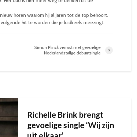
k. Het duo is niet meer weg te denken uit de
nieuw horen waarom hij al jaren tot de top behoort.
é volgende hit te worden die je luidkeels meezingt.
Simon Plinck verrast met gevoelige
Nederlandstalige debuutsingle
Richelle Brink brengt
gevoelige single ‘Wij zijn
uit elkaar’