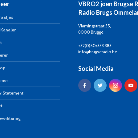
eer
VBRO2 joen Brugse 
Radio Brugs Ommela
aatjes
Vlamingstraat 35,
Kanalen
8000 Brugge
t
+32(0)50/333.383
info@brugseradio.be
eren
Social Media
op
imer
y Statement
ct
verklaring