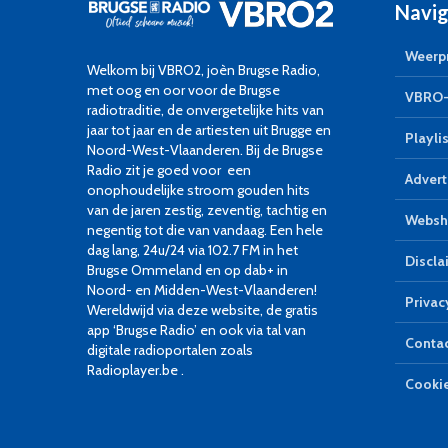
Navig
Weerpr
Welkom bij VBRO2, joèn Brugse Radio,
met oog en oor voor de Brugse
VBRO-
radiotraditie, de onvergetelijke hits van
jaar tot jaar en de artiesten uit Brugge en
Playlis
Noord-West-Vlaanderen. Bij de Brugse
Radio zit je goed voor een
Advert
onophoudelijke stroom gouden hits
van de jaren zestig, zeventig, tachtig en
Websh
negentig tot die van vandaag. Een hele
dag lang, 24u/24 via 102.7 FM in het
Discla
Brugse Ommeland en op dab+ in
Noord- en Midden-West-Vlaanderen!
Privac
Wereldwijd via deze website, de gratis
app ‘Brugse Radio’ en ook via tal van
Conta
digitale radioportalen zoals
Radioplayer.be .
Cookie