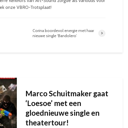
ierre Kerkhofs van Art-Sound zorgde als vanouds voor
ek onze VBRO-Trotsplaat!
Corina boordevol energie met haar
nieuwe single ‘Bandolero’
Marco Schuitmaker gaat
‘Loesoe’ met een
gloednieuwe single en
theatertour!