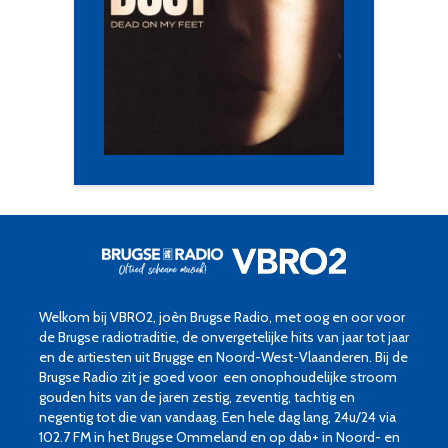
Welkom bij VBRO2, joèn Brugse Radio, met oog en oor voor
de Brugse radiotraditie, de onvergetelijke hits van jaar tot jaar
en de artiesten uit Brugge en Noord-West-Vlaanderen. Bij de
Brugse Radio zit je goed voor een onophoudelijke stroom
gouden hits van de jaren zestig, zeventig, tachtig en
negentig tot die van vandaag. Een hele dag lang, 24u/24 via
102.7 FM in het Brugse Ommeland en op dab+ in Noord- en