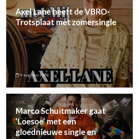
Axel Lane heeft de VBRO-
Trotsplaat met zomersingle
9 augustus 2026
Marco Schuitmaker gaat
‘Loesoe’ met een
gloednieuwe single en