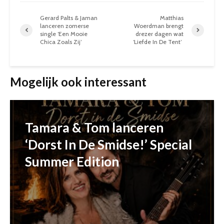
Gerard Palts & Jaman
Matthias
lanceren zomerse
Woerdman brengt
single ‘Een Mooie
drezer dagen wat
Chica Zoals Zij’
‘Liefde In De Tent’
Mogelijk ook interessant
Tamara & Tom lanceren
‘Dorst In De Smidse!’ Special
Summer Edition