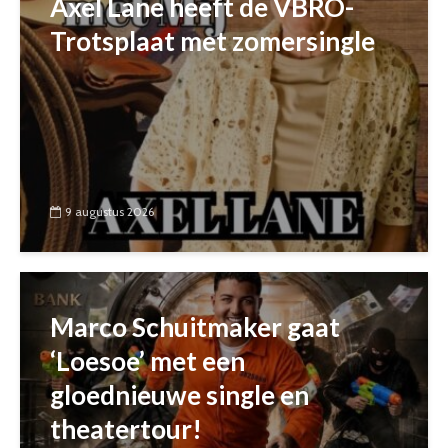
Axel Lane heeft de VBRO-
Trotsplaat met zomersingle
9 augustus 2026
Marco Schuitmaker gaat
‘Loesoe’ met een
gloednieuwe single en
theatertour!