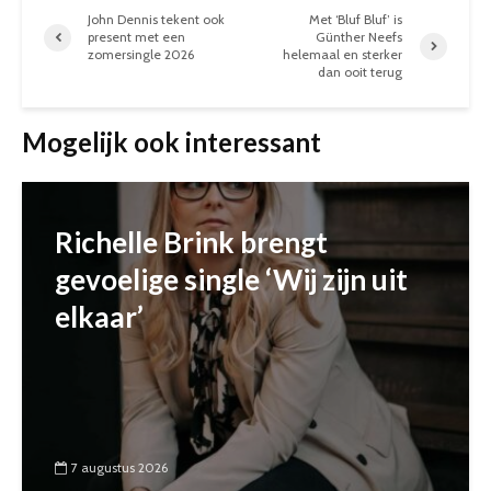
John Dennis tekent ook
Met ‘Bluf Bluf’ is
present met een
Günther Neefs
zomersingle 2026
helemaal en sterker
dan ooit terug
Mogelijk ook interessant
Richelle Brink brengt
gevoelige single ‘Wij zijn uit
elkaar’
7 augustus 2026