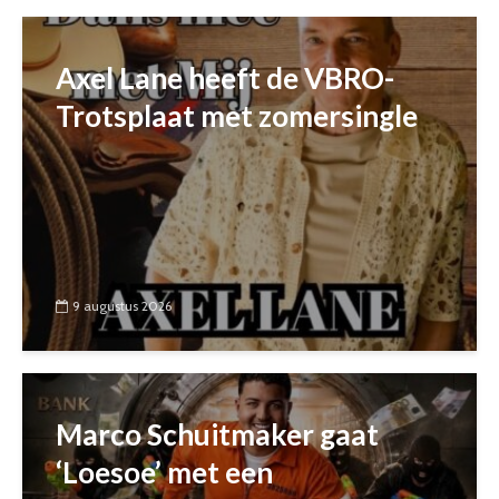
Axel Lane heeft de VBRO-
Trotsplaat met zomersingle
9 augustus 2026
Marco Schuitmaker gaat
‘Loesoe’ met een