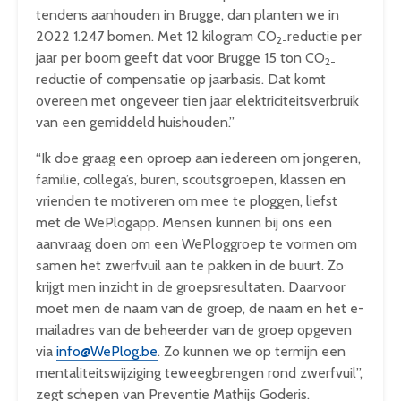
tendens aanhouden in Brugge, dan planten we in
2022 1.247 bomen. Met 12 kilogram CO
reductie per
2-
jaar per boom geeft dat voor Brugge 15 ton CO
2-
reductie of compensatie op jaarbasis. Dat komt
overeen met ongeveer tien jaar elektriciteitsverbruik
van een gemiddeld huishouden.”
“Ik doe graag een oproep aan iedereen om jongeren,
familie, collega’s, buren, scoutsgroepen, klassen en
vrienden te motiveren om mee te ploggen, liefst
met de WePlogapp. Mensen kunnen bij ons een
aanvraag doen om een WePloggroep te vormen om
samen het zwerfvuil aan te pakken in de buurt. Zo
krijgt men inzicht in de groepsresultaten. Daarvoor
moet men de naam van de groep, de naam en het e-
mailadres van de beheerder van de groep opgeven
via
info@WePlog.be
. Zo kunnen we op termijn een
mentaliteitswijziging teweegbrengen rond zwerfvuil”,
zegt schepen van Preventie Mathijs Goderis.