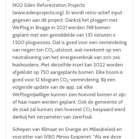
NGO Eden Reforestation Projects
(www.edenprojects.org). Er wordt retro-actief input
gegeven aan dit project. Dankzij het ploggen met
WePlog in Brugge in 2021 werden 748 bomen
geplant met een gemiddelde van 1,10 minuten x
1.500 plogsessies. Dat is goed voor een vermindering
van negen ton CO
uitstoot, wat neerkomt op een
2-
neutralisering van het energieverbruik van zo’n zes
huishoudens. Met diezelfde inzet kan 2022 worden
afgeklokt op 750 aangeplante bomen. Elke boom is
goed voor 12 kilogram CO
-vermindering. Bij een
2
volgende update van de app, zal elke
WePlogvrijwilliger kunnen zien hoeveel bomen in zijn
of haar naam werden geplant. Ook de gemeente of
de stad zal kunnen zien hoeveel CO
bespaard werd
2
dankzij het verzamelen van zwerfvuil.
Schepen van Klimaat en Energie en Milieubeleid en
voorzitter van IVBO Minou Esquenet: “Als we deze