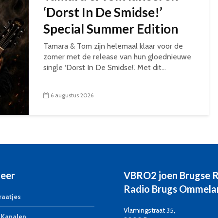
‘Dorst In De Smidse!’
Special Summer Edition
Tamara & Tom zijn helemaal klaar voor de
zomer met de release van hun gloednieuwe
single ‘Dorst In De Smidse!’. Met dit...
6 augustus 2026
eer
VBRO2 joen Brugse 
Radio Brugs Ommela
aatjes
Vlamingstraat 35,
Kanalen