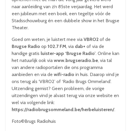
naar aanleiding van z’n 85ste verjaardag. Het werd
een jubileum met een boek, een tegeltje vóór de
Stadsschouwburg én een dubbele show in het Brugse
Theater.
Goed om weten, je luistert mee via
VBRO2
of de
Brugse Radio
op
102.7 FM
, via
dab+
of via de
handige gratis
luister-app ‘Brugse Radio’
. Online kan
het natuurlijk ook via
www.brugseradio.be
, via tal
van andere radioportalen die ons programma
aanbieden en via de
wifi-radio
in huis. Daarop vind je
ons terug als ‘VBRO2’ of ‘Radio Brugs Ommeland’.
Uitzending gemist? Geen probleem, de vorige
uitzendingen vind je alvast terug via onze website en
wel via volgende link:
https://radiobrugsommeland.be/herbeluisteren/
.
Foto©Brugs Radiohuis