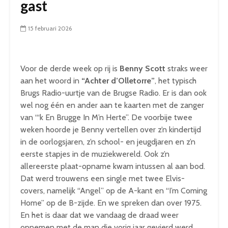
gast
15 februari 2026
Voor de derde week op rij is
Benny Scott
straks weer
aan het woord in
“Achter d’Olletorre”
, het typisch
Brugs Radio-uurtje van de Brugse Radio. Er is dan ook
wel nog één en ander aan te kaarten met de zanger
van “‘k En Brugge In M’n Herte”. De voorbije twee
weken hoorde je Benny vertellen over z’n kindertijd
in de oorlogsjaren, z’n school- en jeugdjaren en z’n
eerste stapjes in de muziekwereld. Ook z’n
allereerste plaat-opname kwam intussen al aan bod.
Dat werd trouwens een single met twee Elvis-
covers, namelijk “Angel” op de A-kant en “I’m Coming
Home” op de B-zijde. En we spreken dan over 1975.
En het is daar dat we vandaag de draad weer
opnemen met de man die vorig jaar gevierd werd