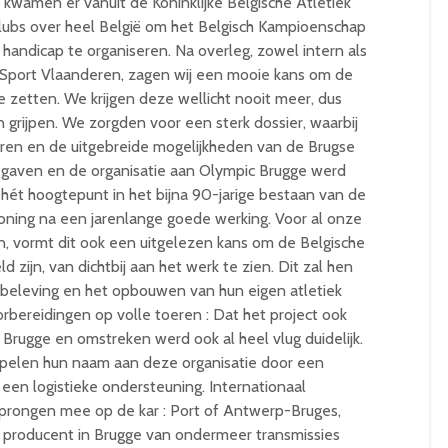
zo kwamen er vanuit de Koninklijke Belgische Atletiek
lubs over heel België om het Belgisch Kampioenschap
handicap te organiseren. Na overleg, zowel intern als
Sport Vlaanderen, zagen wij een mooie kans om de
e zetten. We krijgen deze wellicht nooit meer, dus
grijpen. We zorgden voor een sterk dossier, waarbij
aren en de uitgebreide mogelijkheden van de Brugse
ag gaven en de organisatie aan Olympic Brugge werd
 hét hoogtepunt in het bijna 90-jarige bestaan van de
loning na een jarenlange goede werking. Voor al onze
en, vormt dit ook een uitgelezen kans om de Belgische
 zijn, van dichtbij aan het werk te zien. Dit zal hen
 beleving en het opbouwen van hun eigen atletiek
rbereidingen op volle toeren : Dat het project ook
 Brugge en omstreken werd ook al heel vlug duidelijk.
oppelen hun naam aan deze organisatie door een
r een logistieke ondersteuning. Internationaal
sprongen mee op de kar : Port of Antwerp-Bruges,
, producent in Brugge van ondermeer transmissies