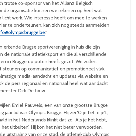
ch trotse co-sponsor van het Allianz Belgisch
 de organisatie kunnen we rekenen op heel wat
en licht werk. Wie interesse heeft om mee te werken
nier te onderteunen, kan zich nog steeds aanmelden
nfo@olympicbrugge.be
.”
rkende Brugse sportvereniging in huis die zijn
n de nationale atletieksport en die al verschillende
pen in Brugge op poten heeft gezet. We zullen
st steunen op communicatief en promotioneel vlak.
elmatige media-aandacht en updates via website en
k de pers regionaal en nationaal heel wat aandacht
emeester Dirk De fauw.
n wijlen Emiel Pauwels, een van onze grootste Brugse
jaar lid van Olympic Brugge. Hij zei ‘O je t’et, e je’t,
aald in het Nederlands klinkt dat zo: ‘Als je het hebt,
e het uitbuiten’. Hij kon het niet beter verwoorden,
e uitstraling van onze stad, de atletiekclub Olympic