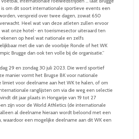
oetbal, internationale roeiwedstrijden … laat Brugge
is om dit soort internationale sportieve events een
k worden, verspreid over twee dagen, zowat 650
d verwacht. Heel wat van deze atleten zullen ervoor
 wat onze hotel- en toerismesector uiteraard ten
ekenen op heel wat nationale en zelfs
elijkbaar met die van de voorbije Ronde of het WK
pic Brugge dan ook ten volle bij de organisatie.”
ag 29 en zondag 30 juli 2023. Die werd sportief
e manier vormt het Brugse BK voor nationale
e limiet voor deelname aan het WK te halen, of om
ternationale ranglijsten om via die weg een selectie
ndt dit jaar plaats in Hongarije van 19 tot 27
n zijn voor de World Athletics (de internationale
en alleen al deelname hieraan wordt beloond met een
en, waardoor een mogelijke deelname aan dit WK een