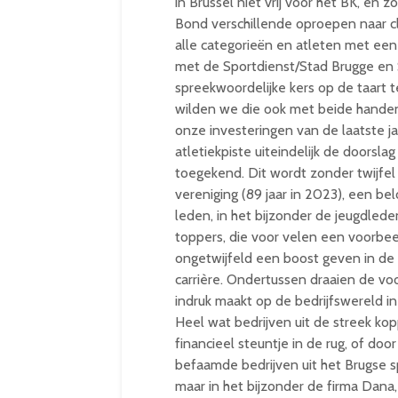
in Brussel niet vrij voor het BK, en 
Bond verschillende oproepen naar c
alle categorieën en atleten met een 
met de Sportdienst/Stad Brugge en 
spreekwoordelijke kers op de taart t
wilden we die ook met beide handen 
onze investeringen van de laatste j
atletiekpiste uiteindelijk de doorsl
toegekend. Dit wordt zonder twijfel
vereniging (89 jaar in 2023), een be
leden, in het bijzonder de jeugdled
toppers, die voor velen een voorbeeld
ongetwijfeld een boost geven in de
carrière. Ondertussen draaien de voo
indruk maakt op de bedrijfswereld in
Heel wat bedrijven uit de streek k
financieel steuntje in de rug, of doo
befaamde bedrijven uit het Brugse 
maar in het bijzonder de firma Dana