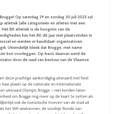
 Brugge! Op zaterdag 29 en zondag 30 juli 2023 zal
 atletiek (alle categorieën en atleten met een
. Het BK atletiek is de hoogmis van de
andigheden kan het BK dit jaar niet plaatsvinden in
russel en werden er kandidaat-organisatoren
gië. Uiteindelijk bleek dat Brugge, met name
sier kon voorleggen. Op basis daarvan werd de
nisator door de raad van bestuur van de Vlaamse
n deze prachtige aankondiging uiteraard met heel
e haar plaats op de nationale en internationale
– en uiteraard Olympic Brugge – niet konden laten
genheid om Brugge nog meer op de kaart te zetten als
jkertijd ook de toeristische troeven van de stad uit
als het WK-wielrennen, de voorbije Ronde van