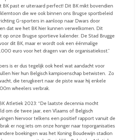
 BK past er uiteraard perfect! Dit BK mikt bovendien
 klemtoon die we ook binnen ons Brugse sportbeleid
ichting G-sporters in aanloop naar Dwars door
eden dat we het BK hier kunnen verwelkomen. Dit
t op onze Brugse sportieve kalender. De Stad Brugge
 voor dit BK, maar er wordt ook een éénmalige
.000 euro voor het dragen van de organisatiekost.”
ers is er dus tegelijk ook heel wat aandacht voor
zullen hier hun Belgisch kampioenschap betwisten. Zo
ht, die terugkeert naar de piste waar hij enkele
 100m wheelers verbrak.
 BK Atletiek 2023: “De laatste decennia mocht
ld om de twee jaar, een Vlaams of Belgisch
ngen hiervoor telkens een positief rapport vanuit de
tbrak er nog iets om onze honger naar toporganisaties
andere boekingen was het Koning Boudewijn stadion