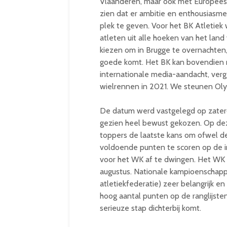
Vlaanderen, maar ook met Europees v
zien dat er ambitie en enthousiasme 
plek te geven. Voor het BK Atletie
atleten uit alle hoeken van het lan
kiezen om in Brugge te overnachten,
goede komt. Het BK kan bovendien r
internationale media-aandacht, verg
wielrennen in 2021. We steunen Olym
De datum werd vastgelegd op zaterd
gezien heel bewust gekozen. Op dez
toppers de laatste kans om ofwel d
voldoende punten te scoren op de in
voor het WK af te dwingen. Het WK vi
augustus. Nationale kampioenschappe
atletiekfederatie) zeer belangrijk 
hoog aantal punten op de ranglijst
serieuze stap dichterbij komt.