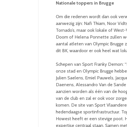
Nationale toppers in Brugge
Om die redenen wordt dan ook verwa
aanwezig zijn: Nafi Thiam, Noor Vid
Tornado’s, maar ook lokale of West-
Doom of Helena Ponnette zullen welli
aantal atleten van Olympic Brugge z
dit BK, waardoor er ook heel wat lok
Schepen van Sport Franky Demon: “De
onze stad en Olympic Brugge hebben
Julien Saelens, Emiel Pauwels, Jacqu
Daenens, Alessandro Van de Sande …
aanzien worden als één van de hoog
van de club en zal er ook voor zorge
komen. De site van Sport Vlaandere
hedendaagse sportinfrastructuur. To
Howest heeft er een stevige poot. H
expertise centraal staan. Samen me