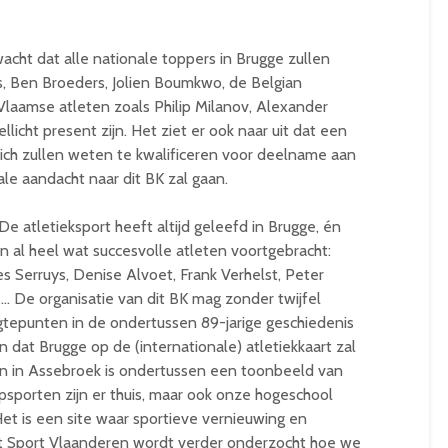
cht dat alle nationale toppers in Brugge zullen
ts, Ben Broeders, Jolien Boumkwo, de Belgian
Vlaamse atleten zoals Philip Milanov, Alexander
cht present zijn. Het ziet er ook naar uit dat een
ich zullen weten te kwalificeren voor deelname aan
ale aandacht naar dit BK zal gaan.
 atletieksport heeft altijd geleefd in Brugge, én
 al heel wat succesvolle atleten voortgebracht:
es Serruys, Denise Alvoet, Frank Verhelst, Peter
 De organisatie van dit BK mag zonder twijfel
tepunten in de ondertussen 89-jarige geschiedenis
n dat Brugge op de (internationale) atletiekkaart zal
n in Assebroek is ondertussen een toonbeeld van
psporten zijn er thuis, maar ook onze hogeschool
et is een site waar sportieve vernieuwing en
t Sport Vlaanderen wordt verder onderzocht hoe we