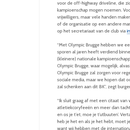
voor de off-highway driveline, die zi
kampioenschap mogen noemen. Voor
vrijwilligers, maar vele handen mak
of de organisatie op een andere ma
op het secretariaat van de club via
i
“Met Olympic Brugge hebben we een e
sporen al jaren heeft verdiend binne
(kleinere) nationale kampioenschap
Olympic Brugge, waar mogelijk, alva
Olympic Brugge zal zorgen voor reg
sociale media, maar we hopen dat oo
zal schenken aan dit BK”, zegt burg
“Ik sluit graag af met een citaat va
atletiekcoryfeeën en meer dan tachtig 
en os je t’et, moe je t’utbuuten’. Vert
heb je het en als je het hebt, moet j
want wij hebben met de international