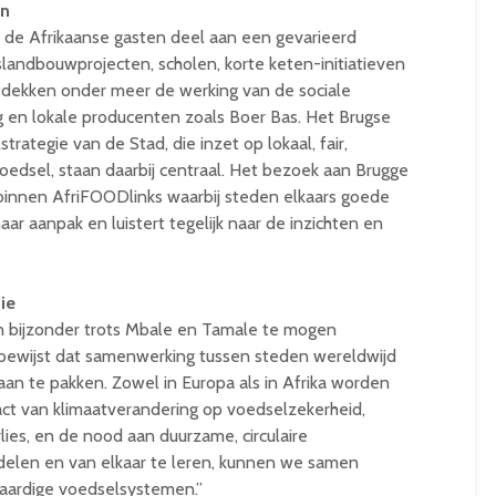
on
n de Afrikaanse gasten deel aan een gevarieerd
ndbouwprojecten, scholen, korte keten-initiatieven
tdekken onder meer de werking van de sociale
g en lokale producenten zoals Boer Bas. Het Brugse
ategie van de Stad, die inzet op lokaal, fair,
oedsel, staan daarbij centraal. Het bezoek aan Brugge
 binnen AfriFOODlinks waarbij steden elkaars goede
aar aanpak en luistert tegelijk naar de inzichten en
ie
n bijzonder trots Mbale en Tamale te mogen
 bewijst dat samenwerking tussen steden wereldwijd
aan te pakken. Zowel in Europa als in Afrika worden
t van klimaatverandering op voedselzekerheid,
lies, en de nood aan duurzame, circulaire
elen en van elkaar te leren, kunnen we samen
aardige voedselsystemen.”