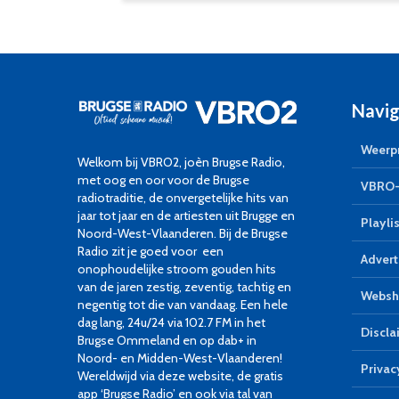
Navig
Weerpr
Welkom bij VBRO2, joèn Brugse Radio,
met oog en oor voor de Brugse
VBRO-
radiotraditie, de onvergetelijke hits van
jaar tot jaar en de artiesten uit Brugge en
Playlis
Noord-West-Vlaanderen. Bij de Brugse
Radio zit je goed voor een
Advert
onophoudelijke stroom gouden hits
van de jaren zestig, zeventig, tachtig en
Websh
negentig tot die van vandaag. Een hele
dag lang, 24u/24 via 102.7 FM in het
Discla
Brugse Ommeland en op dab+ in
Noord- en Midden-West-Vlaanderen!
Privac
Wereldwijd via deze website, de gratis
app ‘Brugse Radio’ en ook via tal van