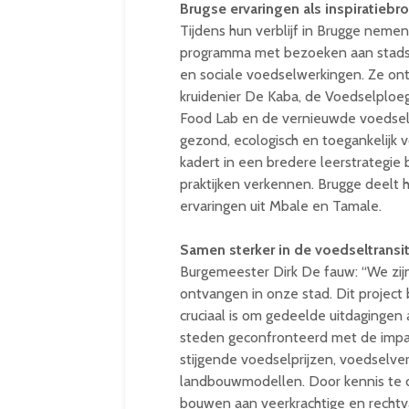
Brugse ervaringen als inspiratiebr
Tijdens hun verblijf in Brugge neme
programma met bezoeken aan stadsla
en sociale voedselwerkingen. Ze on
kruidenier De Kaba, de Voedselploe
Food Lab en de vernieuwde voedselstr
gezond, ecologisch en toegankelijk v
kadert in een bredere leerstrategie
praktijken verkennen. Brugge deelt h
ervaringen uit Mbale en Tamale.
Samen sterker in de voedseltransit
Burgemeester Dirk De fauw: “We zij
ontvangen in onze stad. Dit project
cruciaal is om gedeelde uitdagingen 
steden geconfronteerd met de impac
stijgende voedselprijzen, voedselver
landbouwmodellen. Door kennis te d
bouwen aan veerkrachtige en rechtv