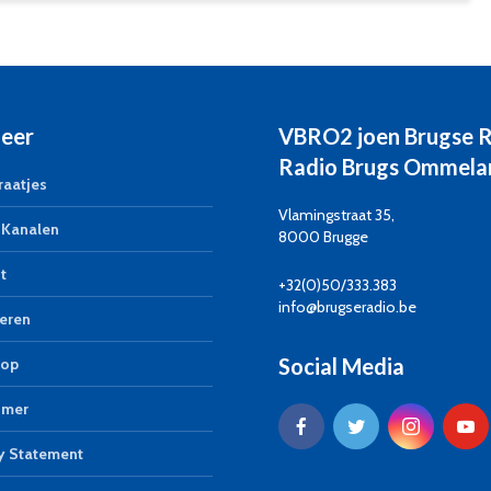
eer
VBRO2 joen Brugse 
Radio Brugs Ommela
aatjes
Vlamingstraat 35,
Kanalen
8000 Brugge
t
+32(0)50/333.383
info@brugseradio.be
eren
Social Media
op
imer
y Statement