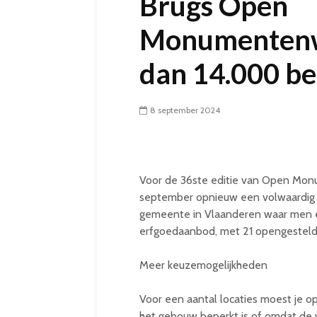
Brugs Open
Monumentenw
dan 14.000 b
8 september 2024
Voor de 36ste editie van Open Mon
september opnieuw een volwaardig
gemeente in Vlaanderen waar men e
erfgoedaanbod, met 21 opengestelde 
Meer keuzemogelijkheden
Voor een aantal locaties moest je o
het gebouw beperkt is of omdat de 