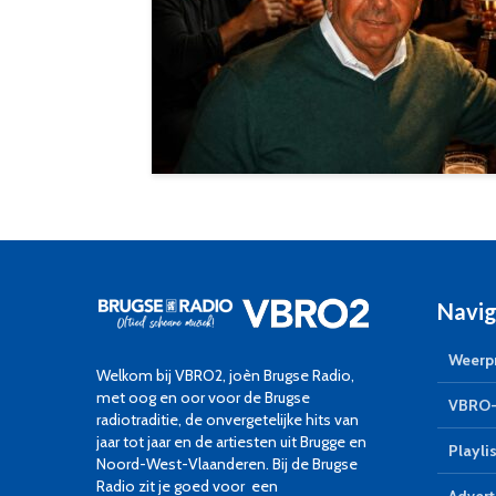
Navig
Weerpr
Welkom bij VBRO2, joèn Brugse Radio,
met oog en oor voor de Brugse
VBRO-
radiotraditie, de onvergetelijke hits van
jaar tot jaar en de artiesten uit Brugge en
Playlis
Noord-West-Vlaanderen. Bij de Brugse
Radio zit je goed voor een