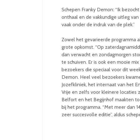
Schepen Franky Demon: “Ik bezocht en
onthaal en de vakkundige uitleg va
vaak onder de indruk van de plek.”
Zowel het gevarieerde programma a
grote opkomst. “Op zaterdagnamidd
dan verwacht en zondagmorgen ston
te schuiven. Er is ook een mooie mix
bezoekers die speciaal voor dit we
Demon. Heel veel bezoekers kwamen 
Jozefkliniek, het internaat van het 
Vrije en zelfs voor kleinere locatie
Belfort en het Begijnhof maakten to
bij het programma. “Met meer dan 
zeer succesvolle editie”, aldus sch