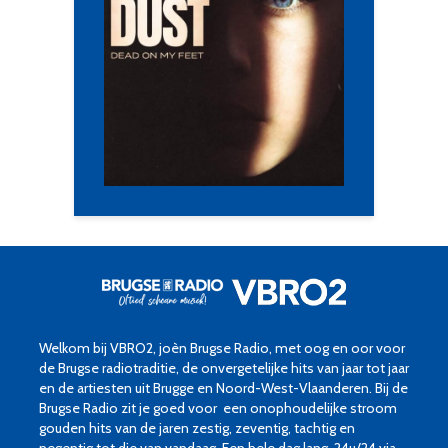
Welkom bij VBRO2, joèn Brugse Radio, met oog en oor voor
de Brugse radiotraditie, de onvergetelijke hits van jaar tot jaar
en de artiesten uit Brugge en Noord-West-Vlaanderen. Bij de
Brugse Radio zit je goed voor een onophoudelijke stroom
gouden hits van de jaren zestig, zeventig, tachtig en
negentig tot die van vandaag. Een hele dag lang, 24u/24 via