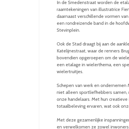
In de Smedenstraat worden de etal
raamtekeningen van illustratrice Fi
daarnaast verschillende vormen van s
een rondreizende band in de hoofdw
Stevinplein.
Ook de Stad draagt bij aan de aankl
Katelijnestraat, waar de renners Br
bovendien opgeroepen om de wielers
een etalage in wielerthema, een spe
wielertruitjes.
Schepen van werk en ondernemen M
niet alleen sportliefhebbers samen,
onze handelaars. Met hun creatieve 
totaalbeleving ervaren, wat ook on
Met deze gezamenlijke inspanningen
en verwelkomen ze zowel inwoners 