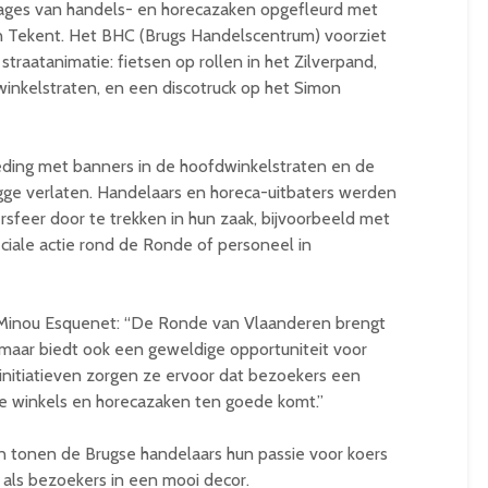
ages van handels- en horecazaken opgefleurd met
en Tekent. Het BHC (Brugs Handelscentrum) voorziet
traatanimatie: fietsen op rollen in het Zilverpand,
inkelstraten, en een discotruck op het Simon
eding met banners in de hoofdwinkelstraten en de
ugge verlaten. Handelaars en horeca-uitbaters werden
feer door te trekken in hun zaak, bijvoorbeeld met
ciale actie rond de Ronde of personeel in
inou Esquenet: “De Ronde van Vlaanderen brengt
 maar biedt ook een geweldige opportuniteit voor
initiatieven zorgen ze ervoor dat bezoekers een
ze winkels en horecazaken ten goede komt.”
 tonen de Brugse handelaars hun passie voor koers
als bezoekers in een mooi decor.