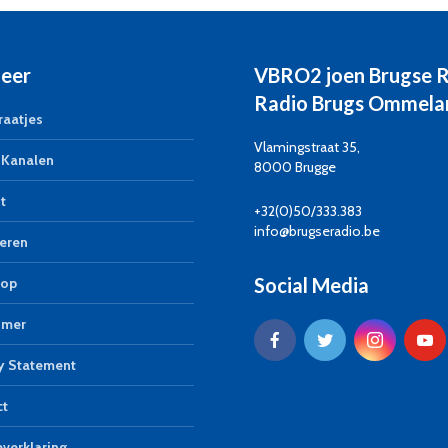
eer
VBRO2 joen Brugse 
Radio Brugs Ommela
aatjes
Vlamingstraat 35,
Kanalen
8000 Brugge
t
+32(0)50/333.383
info@brugseradio.be
eren
Social Media
op
imer
y Statement
ct
verklaring