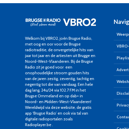
Navig
Weerpr
Welkom bij VBRO2, joèn Brugse Radio,
met oog en oor voor de Brugse
VBRO-
radiotraditie, de onvergetelijke hits van
jaar tot jaar en de artiesten uit Brugge en
Playlis
Noord-West-Vlaanderen. Bij de Brugse
Radio zit je goed voor een
Advert
onophoudelijke stroom gouden hits
van de jaren zestig, zeventig, tachtig en
Websh
negentig tot die van vandaag. Een hele
dag lang, 24u/24 via 102.7 FM in het
Discla
Brugse Ommeland en op dab+ in
Noord- en Midden-West-Vlaanderen!
Privac
Wereldwijd via deze website, de gratis
app ‘Brugse Radio’ en ook via tal van
Conta
digitale radioportalen zoals
Radioplayer.be .
Cookie