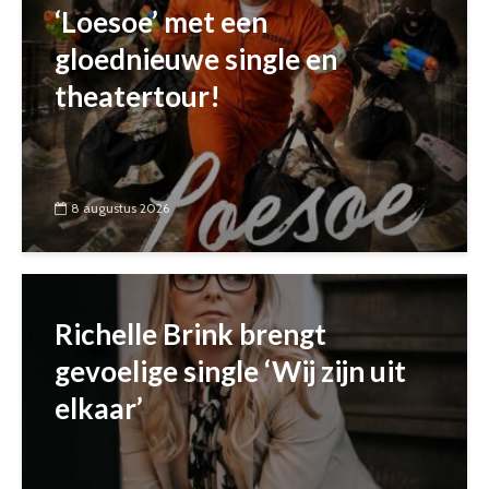
‘Loesoe’ met een
gloednieuwe single en
theatertour!
8 augustus 2026
Richelle Brink brengt
gevoelige single ‘Wij zijn uit
elkaar’