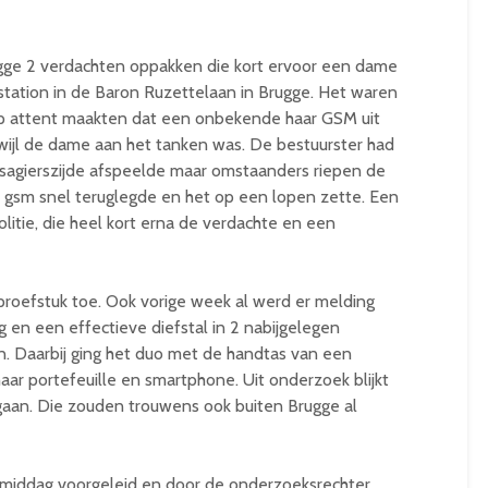
gge 2 verdachten oppakken die kort ervoor een dame
tation in de Baron Ruzettelaan in Brugge. Het waren
op attent maakten dat een onbekende haar GSM uit
wijl de dame aan het tanken was. De bestuurster had
ssagierszijde afspeelde maar omstaanders riepen de
e gsm snel teruglegde en het op een lopen zette. Een
itie, die heel kort erna de verdachte en een
roefstuk toe. Ook vorige week al werd er melding
 en een effectieve diefstal in 2 nabijgelegen
n. Daarbij ging het duo met de handtas van een
aar portefeuille en smartphone. Uit onderzoek blijkt
gaan. Die zouden trouwens ook buiten Brugge al
iddag voorgeleid en door de onderzoeksrechter