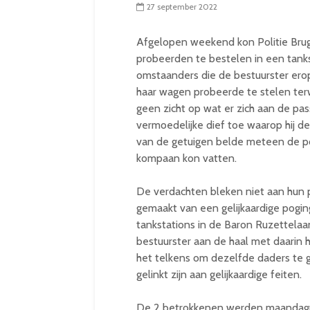
27 september 2022
Afgelopen weekend kon Politie Bru
probeerden te bestelen in een tanks
omstaanders die de bestuurster er
haar wagen probeerde te stelen ter
geen zicht op wat er zich aan de pa
vermoedelijke dief toe waarop hij d
van de getuigen belde meteen de pol
kompaan kon vatten.
De verdachten bleken niet aan hun p
gemaakt van een gelijkaardige poging
tankstations in de Baron Ruzettelaa
bestuurster aan de haal met daarin h
het telkens om dezelfde daders te 
gelinkt zijn aan gelijkaardige feiten.
De 2 betrokkenen werden maandagm