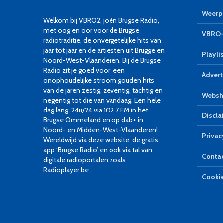
Weerpr
Welkom bij VBRO2, joèn Brugse Radio,
met oog en oor voor de Brugse
VBRO-
radiotraditie, de onvergetelijke hits van
jaar tot jaar en de artiesten uit Brugge en
Playlis
Noord-West-Vlaanderen. Bij de Brugse
Radio zit je goed voor een
Advert
onophoudelijke stroom gouden hits
van de jaren zestig, zeventig, tachtig en
Websh
negentig tot die van vandaag. Een hele
dag lang, 24u/24 via 102.7 FM in het
Discla
Brugse Ommeland en op dab+ in
Noord- en Midden-West-Vlaanderen!
Privac
Wereldwijd via deze website, de gratis
app ‘Brugse Radio’ en ook via tal van
Conta
digitale radioportalen zoals
Radioplayer.be .
Cookie