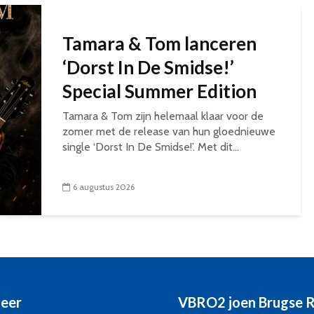
Tamara & Tom lanceren
‘Dorst In De Smidse!’
Special Summer Edition
Tamara & Tom zijn helemaal klaar voor de
zomer met de release van hun gloednieuwe
single ‘Dorst In De Smidse!’. Met dit...
6 augustus 2026
eer
VBRO2 joen Brugse 