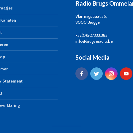
Radio Brugs Ommela
aatjes
Vlamingstraat 35,
Kanalen
8000 Brugge
t
+32(0)50/333.383
info@brugseradio.be
eren
Social Media
op
imer
y Statement
ct
verklaring