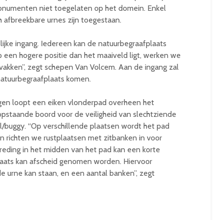
onumenten niet toegelaten op het domein. Enkel
ch afbreekbare urnes zijn toegestaan.
lijke ingang. Iedereen kan de natuurbegraafplaats
een hogere positie dan het maaiveld ligt, werken we
vakken”, zegt schepen Van Volcem. Aan de ingang zal
natuurbegraafplaats komen.
gen loopt een eiken vlonderpad overheen het
pstaande boord voor de veiligheid van slechtziende
buggy. “Op verschillende plaatsen wordt het pad
en richten we rustplaatsen met zitbanken in voor
reding in het midden van het pad kan een korte
aats kan afscheid genomen worden. Hiervoor
 urne kan staan, en een aantal banken”, zegt