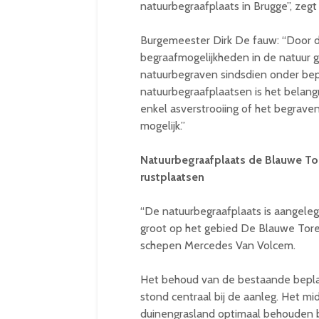
natuurbegraafplaats in Brugge”, ze
Burgemeester Dirk De fauw: “Door d
begraafmogelijkheden in de natuur g
natuurbegraven sindsdien onder bep
natuurbegraafplaatsen is het belangr
enkel asverstrooiing of het begrave
mogelijk.”
Natuurbegraafplaats de Blauwe Tor
rustplaatsen
“De natuurbegraafplaats is aangeleg
groot op het gebied De Blauwe Toren,
schepen Mercedes Van Volcem.
Het behoud van de bestaande beplan
stond centraal bij de aanleg. Het mi
duinengrasland optimaal behouden blij