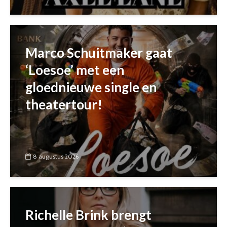
Marco Schuitmaker gaat
‘Loesoe’ met een
gloednieuwe single en
theatertour!
8 augustus 2026
Richelle Brink brengt