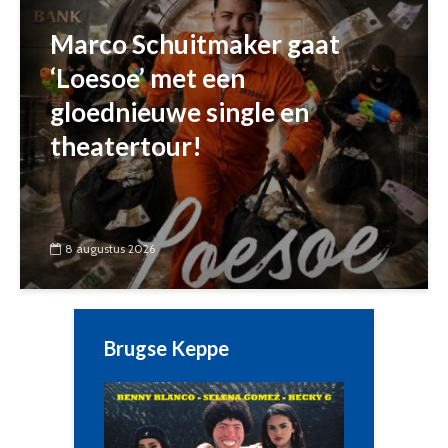
Marco Schuitmaker gaat
‘Loesoe’ met een
gloednieuwe single en
theatertour!
8 augustus 2026
Brugse Keppe