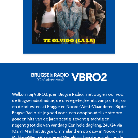
Welkom bij VBRO2, joèn Brugse Radio, met oog en oor voor
de Brugse radiotraditie, de onvergetelijke hits van jaar tot jaar
en de artiesten uit Brugge en Noord-West-Vlaanderen. Bij de
Brugse Radio zit je goed voor een onophoudelijke stroom
gouden hits van de jaren zestig, zeventig, tachtig en
negentig tot die van vandaag. Een hele dag lang, 24u/24 via
102.7 FM in het Brugse Ommeland en op dab+ in Noord- en
Midden-West-Vlaanderen! Wereldwijd via deze website, de