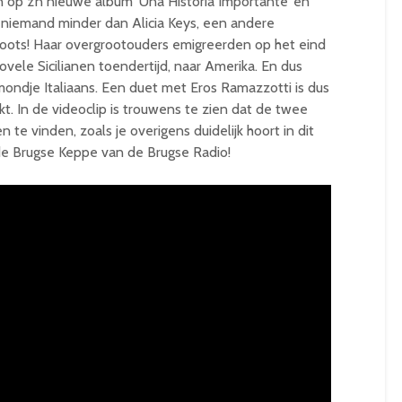
en op z’n nieuwe album ‘Una Historia Importante’ en
 niemand minder dan Alicia Keys, een andere
 roots! Haar overgrootouders emigreerden op het eind
vele Sicilianen toendertijd, naar Amerika. En dus
mondje Italiaans. Een duet met Eros Ramazzotti is dus
kt. In de videoclip is trouwens te zien dat de twee
 te vinden, zoals je overigens duidelijk hoort in dit
e Brugse Keppe van de Brugse Radio!