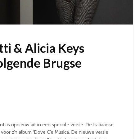
ti & Alicia Keys
olgende Brugse
ti is opnieuw uit in een speciale versie. De Italiaanse
 voor z’n album ‘Dove C’e Musica’. De nieuwe versie