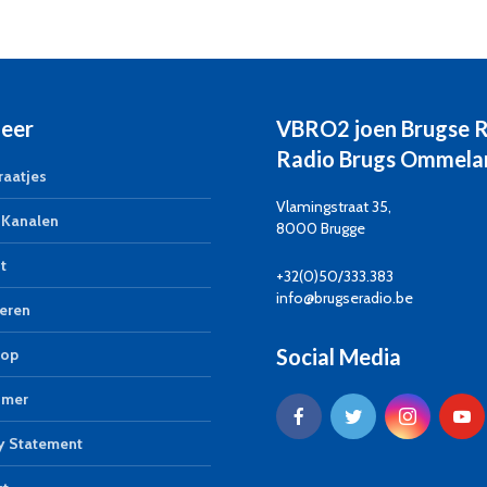
eer
VBRO2 joen Brugse 
Radio Brugs Ommela
aatjes
Vlamingstraat 35,
Kanalen
8000 Brugge
t
+32(0)50/333.383
info@brugseradio.be
eren
Social Media
op
imer
y Statement