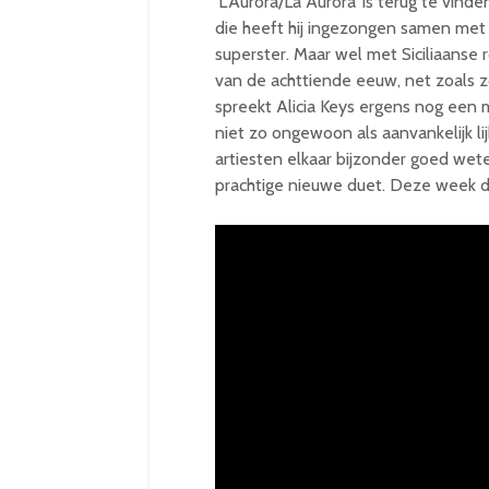
‘L’Aurora/La Aurora’ is terug te vind
die heeft hij ingezongen samen met
superster. Maar wel met Siciliaanse
van de achttiende eeuw, net zoals zo
spreekt Alicia Keys ergens nog een 
niet zo ongewoon als aanvankelijk lij
artiesten elkaar bijzonder goed weten
prachtige nieuwe duet. Deze week d