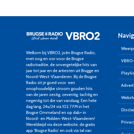
Navig
Weerpr
Welkom bij VBRO2, joèn Brugse Radio,
met oog en oor voor de Brugse
VBRO-
radiotraditie, de onvergetelijke hits van
jaar tot jaar en de artiesten uit Brugge en
Playlis
Noord-West-Vlaanderen. Bij de Brugse
Radio zit je goed voor een
Advert
onophoudelijke stroom gouden hits
van de jaren zestig, zeventig, tachtig en
Websh
negentig tot die van vandaag. Een hele
dag lang, 24u/24 via 102.7 FM in het
Discla
Brugse Ommeland en op dab+ in
Noord- en Midden-West-Vlaanderen!
Privac
Wereldwijd via deze website, de gratis
app ‘Brugse Radio’ en ook via tal van