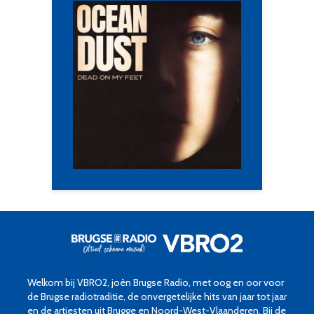
Welkom bij VBRO2, joèn Brugse Radio, met oog en oor voor
de Brugse radiotraditie, de onvergetelijke hits van jaar tot jaar
en de artiesten uit Brugge en Noord-West-Vlaanderen. Bij de