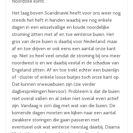
Noordzee komt.
Het laag boven Scandinavië heeft voor ons weer nog
steeds het heft in handen waarbij we nog enkele
dagen in een wisselvallige en koude noordelijke
stroming zitten met af en toe winterse buien. Het
gros van deze buien is daarbij voor Nederland, maar
af en toe drijven er ook eens een aantal onze kant
op. Niet zo heel veel omdat de stroming bij ons meer
noordwest is en we daarbij veelal in de schaduw van
Engeland zitten. Af en toe trekt echter een buienlijn
of -cluster of enkele losse buitjes toch onze kant op.
Dat kunnen sneeuwbuien zijn (zie verder
dagbesprekingen hiervoor). Probleem is dat de buien
niet overal vallen en al zeker niet overal even actief
zijn. Vandaag is zo’n dag met wat van die buien. De
komende dagen moeten we kijken naar een aantal
zwakkere storingen die gaan passeren met
eventueel ook wat winterse neerslag daarbij. Daarna