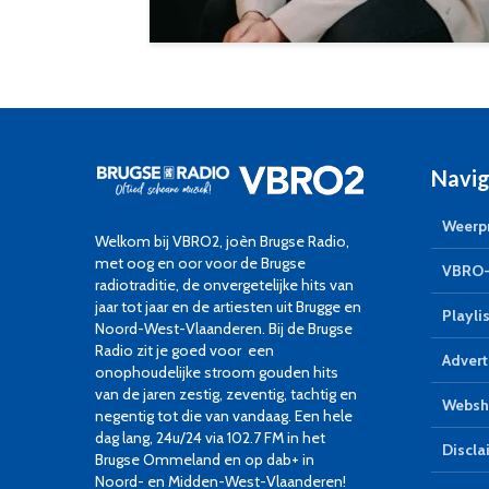
Navig
Weerpr
Welkom bij VBRO2, joèn Brugse Radio,
met oog en oor voor de Brugse
VBRO-
radiotraditie, de onvergetelijke hits van
jaar tot jaar en de artiesten uit Brugge en
Playlis
Noord-West-Vlaanderen. Bij de Brugse
Radio zit je goed voor een
Advert
onophoudelijke stroom gouden hits
van de jaren zestig, zeventig, tachtig en
Websh
negentig tot die van vandaag. Een hele
dag lang, 24u/24 via 102.7 FM in het
Discla
Brugse Ommeland en op dab+ in
Noord- en Midden-West-Vlaanderen!