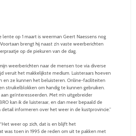
e lente op 1 maart is weerman Geert Naessens nog
 Voortaan brengt hij naast z’n vaste weerberichten
rpraatje op de piekuren van de dag.
 mijn weerberichten naar de mensen toe via diverse
tijd veruit het makkelijkste medium. Luisteraars hoeven
 en ze kunnen het beluisteren. Online-faciliteiten
en struikelblokken om handig te kunnen gebruiken.
en aan geïnteresseerden. Met m’n uitgebreider
RO kan ik de luisteraar, en dan meer bepaald de
detail informeren over het weer in de kustprovincie.”
et weer op zich, dat is en blijft het
 was toen in 1995 de reden om uit te pakken met