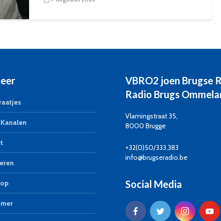
eer
VBRO2 joen Brugse 
Radio Brugs Ommela
aatjes
Vlamingstraat 35,
Kanalen
8000 Brugge
t
+32(0)50/333.383
info@brugseradio.be
eren
Social Media
op
imer