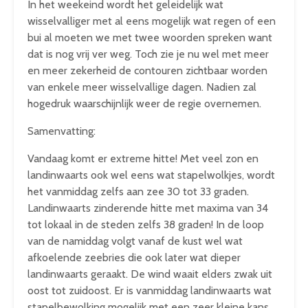
In het weekeind wordt het geleidelijk wat
wisselvalliger met al eens mogelijk wat regen of een
bui al moeten we met twee woorden spreken want
dat is nog vrij ver weg. Toch zie je nu wel met meer
en meer zekerheid de contouren zichtbaar worden
van enkele meer wisselvallige dagen. Nadien zal
hogedruk waarschijnlijk weer de regie overnemen.
Samenvatting:
Vandaag komt er extreme hitte! Met veel zon en
landinwaarts ook wel eens wat stapelwolkjes, wordt
het vanmiddag zelfs aan zee 30 tot 33 graden.
Landinwaarts zinderende hitte met maxima van 34
tot lokaal in de steden zelfs 38 graden! In de loop
van de namiddag volgt vanaf de kust wel wat
afkoelende zeebries die ook later wat dieper
landinwaarts geraakt. De wind waait elders zwak uit
oost tot zuidoost. Er is vanmiddag landinwaarts wat
stapelbewolking mogelijk met een zeer kleine kans