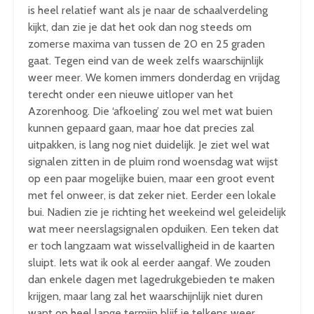
is heel relatief want als je naar de schaalverdeling
kijkt, dan zie je dat het ook dan nog steeds om
zomerse maxima van tussen de 20 en 25 graden
gaat. Tegen eind van de week zelfs waarschijnlijk
weer meer. We komen immers donderdag en vrijdag
terecht onder een nieuwe uitloper van het
Azorenhoog. Die ‘afkoeling’ zou wel met wat buien
kunnen gepaard gaan, maar hoe dat precies zal
uitpakken, is lang nog niet duidelijk. Je ziet wel wat
signalen zitten in de pluim rond woensdag wat wijst
op een paar mogelijke buien, maar een groot event
met fel onweer, is dat zeker niet. Eerder een lokale
bui. Nadien zie je richting het weekeind wel geleidelijk
wat meer neerslagsignalen opduiken. Een teken dat
er toch langzaam wat wisselvalligheid in de kaarten
sluipt. Iets wat ik ook al eerder aangaf. We zouden
dan enkele dagen met lagedrukgebieden te maken
krijgen, maar lang zal het waarschijnlijk niet duren
want op heel lange termijn blijf je telkens weer