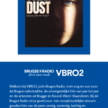
Welkom bij VBRO2, joèn Brugse Radio, met oog en oor voor
de Brugse radiotraditie, de onvergetelijke hits van jaar tot jaar
en de artiesten uit Brugge en Noord-West-Vlaanderen. Bij de
Brugse Radio zit je goed voor een onophoudelijke stroom
gouden hits van de jaren zestig, zeventig, tachtig en