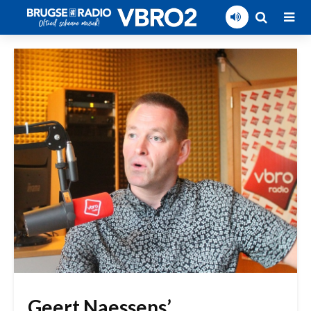
Geert Naessens’