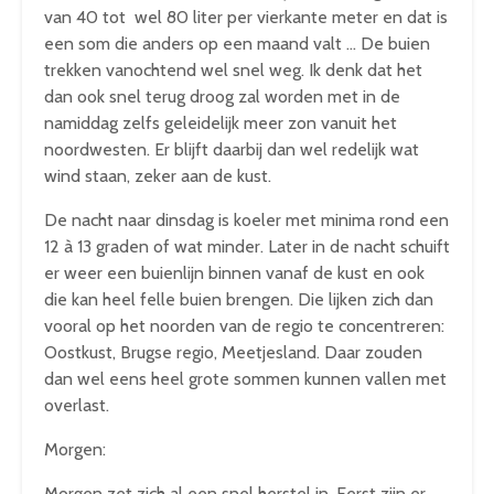
van 40 tot wel 80 liter per vierkante meter en dat is
een som die anders op een maand valt … De buien
trekken vanochtend wel snel weg. Ik denk dat het
dan ook snel terug droog zal worden met in de
namiddag zelfs geleidelijk meer zon vanuit het
noordwesten. Er blijft daarbij dan wel redelijk wat
wind staan, zeker aan de kust.
De nacht naar dinsdag is koeler met minima rond een
12 à 13 graden of wat minder. Later in de nacht schuift
er weer een buienlijn binnen vanaf de kust en ook
die kan heel felle buien brengen. Die lijken zich dan
vooral op het noorden van de regio te concentreren:
Oostkust, Brugse regio, Meetjesland. Daar zouden
dan wel eens heel grote sommen kunnen vallen met
overlast.
Morgen:
Morgen zet zich al een snel herstel in. Eerst zijn er