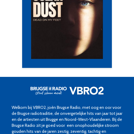
Welkom bij VBRO2, joèn Brugse Radio, met oog en oor voor
de Brugse radiotraditie, de onvergetelijke hits van jaar tot jaar
en de artiesten uit Brugge en Noord-West-Vlaanderen. Bij de
Brugse Radio zit je goed voor een onophoudelijke stroom
gouden hits van de jaren zestig, zeventig, tachtig en