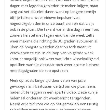
dagen met lagedrukgebieden te maken krijgen, maar
lang zal het dat niet duren want op langere termijn
blijf je telkens weer nieuwe impulsen van
hogedrukgebieden in onze buurt zien en dat zie je
ook in de pluim. Die tekent vanaf dinsdag in een fors
zomers herstel met tegen eind van de week zelfs
weer maxima die richting de 30 graden evolueren al
lijken de hoogste waarden daar nu toch weer uit
verdwenen te zijn. In de loop van volgende week
komt er mogelijk ook weer wat lichte wisselvalligheid
opduiken want je ziet daar toch weer enkele kleinere
neerslagsignalen de kop opsteken:
Merk op: zoals lange tijd door velen van jullie
gevraagd nam ik intussen de tijd om die pluim eens
nader uit te leggen in een aparte video. Deze kun je
helemaal onderaan dit weerbericht terugvinden.
Neem er je tijd voor die op het gemak en eens rustig
te bekijken want het is een wat langere bijdrage