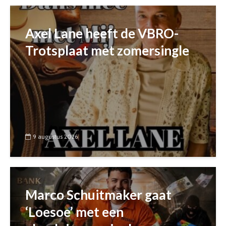
Axel Lane heeft de VBRO-
Trotsplaat met zomersingle
9 augustus 2026
Marco Schuitmaker gaat
‘Loesoe’ met een