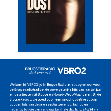
Welkom bij VBRO2, joèn Brugse Radio, met oog en oor voor
de Brugse radiotraditie, de onvergetelijke hits van jaar tot jaar
en de artiesten uit Brugge en Noord-West-Vlaanderen. Bij de
Brugse Radio zit je goed voor een onophoudelijke stroom
gouden hits van de jaren zestig, zeventig, tachtig en
negentig tot die van vandaag. Een hele dag lang, 24u/24 via