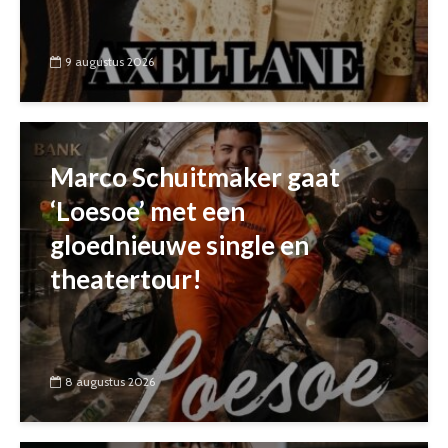
9 augustus 2026
Marco Schuitmaker gaat
‘Loesoe’ met een
gloednieuwe single en
theatertour!
8 augustus 2026