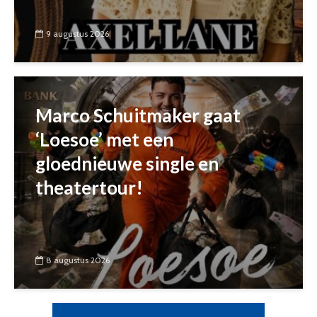
9 augustus 2026
Marco Schuitmaker gaat
‘Loesoe’ met een
gloednieuwe single en
theatertour!
8 augustus 2026