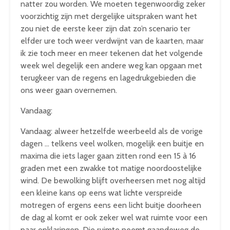
natter zou worden. We moeten tegenwoordig zeker
voorzichtig zijn met dergelijke uitspraken want het
zou niet de eerste keer zijn dat zo’n scenario ter
elfder ure toch weer verdwijnt van de kaarten, maar
ik zie toch meer en meer tekenen dat het volgende
week wel degelijk een andere weg kan opgaan met
terugkeer van de regens en lagedrukgebieden die
ons weer gaan overnemen.
Vandaag:
Vandaag: alweer hetzelfde weerbeeld als de vorige
dagen … telkens veel wolken, mogelijk een buitje en
maxima die iets lager gaan zitten rond een 15 à 16
graden met een zwakke tot matige noordoostelijke
wind. De bewolking blijft overheersen met nog altijd
een kleine kans op eens wat lichte verspreide
motregen of ergens eens een licht buitje doorheen
de dag al komt er ook zeker wel wat ruimte voor een
paar opklaringen. Die ruimte neemt gaandeweg de