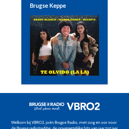
Brugse Keppe
Welkom bij VBRO2, joèn Brugse Radio, met oog en oor voor
de Brugse radiotraditie, de onvergetelijke hits van jaar tot jaar