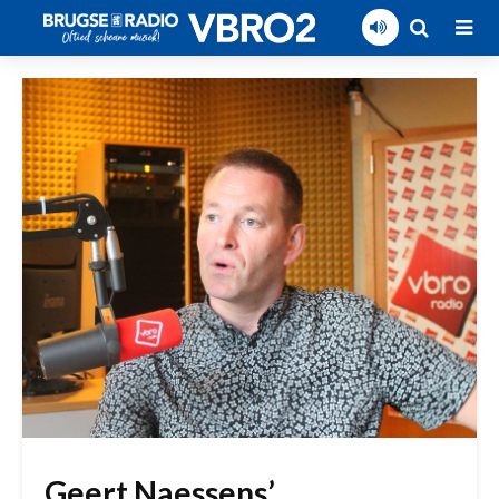
Geert Naessens’