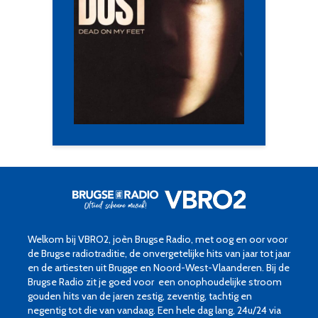
Welkom bij VBRO2, joèn Brugse Radio, met oog en oor voor
de Brugse radiotraditie, de onvergetelijke hits van jaar tot jaar
en de artiesten uit Brugge en Noord-West-Vlaanderen. Bij de
Brugse Radio zit je goed voor een onophoudelijke stroom
gouden hits van de jaren zestig, zeventig, tachtig en
negentig tot die van vandaag. Een hele dag lang, 24u/24 via