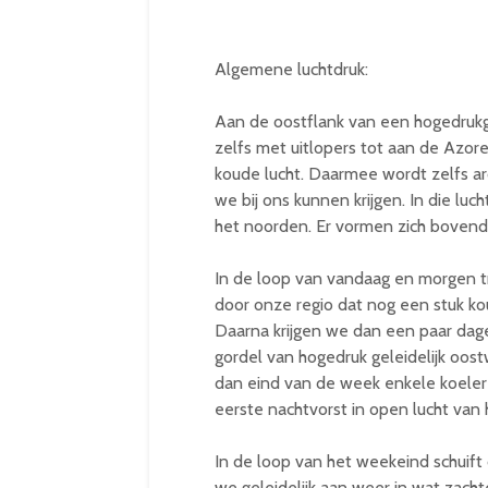
Algemene luchtdruk:
Aan de oostflank van een hogedrukge
zelfs met uitlopers tot aan de Azore
koude lucht. Daarmee wordt zelfs ar
we bij ons kunnen krijgen. In die luc
het noorden. Er vormen zich bovend
In de loop van vandaag en morgen tr
door onze regio dat nog een stuk ko
Daarna krijgen we dan een paar dag
gordel van hogedruk geleidelijk oos
dan eind van de week enkele koele
eerste nachtvorst in open lucht van 
In de loop van het weekeind schuif
we geleidelijk aan weer in wat zacht