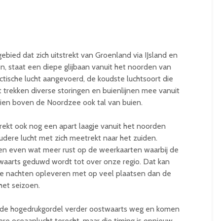
bied dat zich uitstrekt van Groenland via IJsland en
n, staat een diepe glijbaan vanuit het noorden van
ctische lucht aangevoerd, de koudste luchtsoort die
ht trekken diverse storingen en buienlijnen mee vanuit
ien boven de Noordzee ook tal van buien.
ekt ook nog een apart laagje vanuit het noorden
udere lucht met zich meetrekt naar het zuiden.
en even wat meer rust op de weerkaarten waarbij de
twaarts geduwd wordt tot over onze regio. Dat kan
re nachten opleveren met op veel plaatsen dan de
het seizoen.
t de hogedrukgordel verder oostwaarts weg en komen
ere oceaanlucht terecht, maar die timing is opnieuw