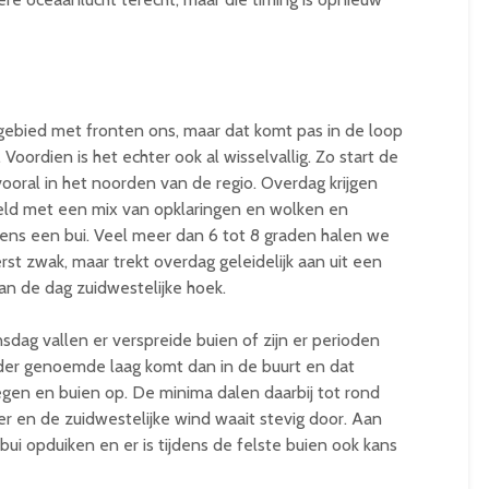
ebied met fronten ons, maar dat komt pas in de loop
oordien is het echter ook al wisselvallig. Zo start de
ooral in het noorden van de regio. Overdag krijgen
eld met een mix van opklaringen en wolken en
eens een bui. Veel meer dan 6 tot 8 graden halen we
erst zwak, maar trekt overdag geleidelijk aan uit een
an de dag zuidwestelijke hoek.
dag vallen er verspreide buien of zijn er perioden
rder genoemde laag komt dan in de buurt en dat
egen en buien op. De minima dalen daarbij tot rond
er en de zuidwestelijke wind waait stevig door. Aan
ui opduiken en er is tijdens de felste buien ook kans