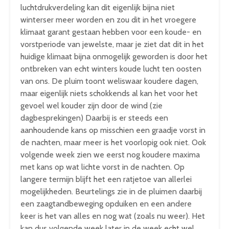
luchtdrukverdeling kan dit eigenlijk bijna niet
winterser meer worden en zou dit in het vroegere
klimaat garant gestaan hebben voor een koude- en
vorstperiode van jewelste, maar je ziet dat dit in het
huidige klimaat bijna onmogelijk geworden is door het
ontbreken van echt winters koude lucht ten oosten
van ons. De pluim toont weliswaar koudere dagen,
maar eigenlijk niets schokkends al kan het voor het
gevoel wel kouder zijn door de wind (zie
dagbesprekingen) Daarbij is er steeds een
aanhoudende kans op misschien een graadje vorst in
de nachten, maar meer is het voorlopig ook niet. Ook
volgende week zien we eerst nog koudere maxima
met kans op wat lichte vorst in de nachten. Op
langere termijn blijft het een ratjetoe van allerlei
mogelijkheden. Beurtelings zie in de pluimen daarbij
een zaagtandbeweging opduiken en een andere
keer is het van alles en nog wat (zoals nu weer). Het
kan dus volgende week later in de week echt wel