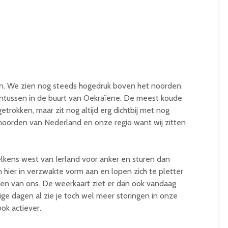
en. We zien nog steeds hogedruk boven het noorden
intussen in de buurt van Oekraïene. De meest koude
getrokken, maar zit nog altijd erg dichtbij met nog
 noorden van Nederland en onze regio want wij zitten
lkens west van Ierland voor anker en sturen dan
n hier in verzwakte vorm aan en lopen zich te pletter
en van ons. De weerkaart ziet er dan ook vandaag
ige dagen al zie je toch wel meer storingen in onze
ok actiever.