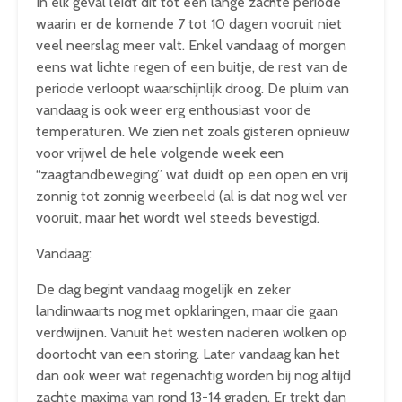
In elk geval leidt dit tot een lange zachte periode
waarin er de komende 7 tot 10 dagen vooruit niet
veel neerslag meer valt. Enkel vandaag of morgen
eens wat lichte regen of een buitje, de rest van de
periode verloopt waarschijnlijk droog. De pluim van
vandaag is ook weer erg enthousiast voor de
temperaturen. We zien net zoals gisteren opnieuw
voor vrijwel de hele volgende week een
“zaagtandbeweging” wat duidt op een open en vrij
zonnig tot zonnig weerbeeld (al is dat nog wel ver
vooruit, maar het wordt wel steeds bevestigd.
Vandaag:
De dag begint vandaag mogelijk en zeker
landinwaarts nog met opklaringen, maar die gaan
verdwijnen. Vanuit het westen naderen wolken op
doortocht van een storing. Later vandaag kan het
dan ook weer wat regenachtig worden bij nog altijd
zachte maxima van rond 13-14 graden. Er trekt dan