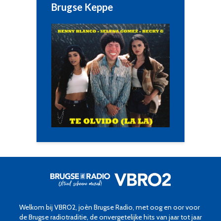
Brugse Keppe
Welkom bij VBRO2, joèn Brugse Radio, met oog en oor voor
de Brugse radiotraditie, de onvergetelijke hits van jaar tot jaar