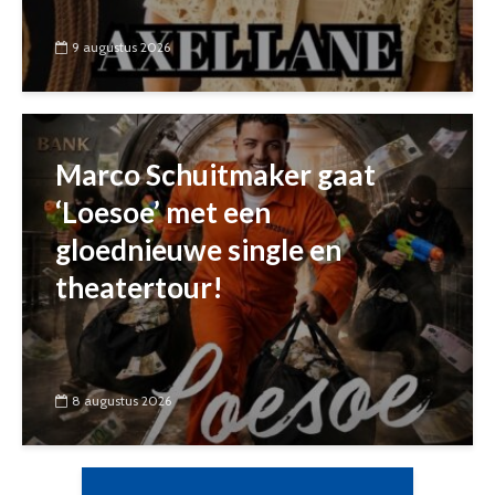
9 augustus 2026
Marco Schuitmaker gaat
‘Loesoe’ met een
gloednieuwe single en
theatertour!
8 augustus 2026