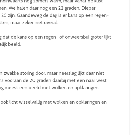
andinwaarts nog zomers warm, maar vanaf de kust
innen. We halen daar nog een 22 graden. Dieper
 25 zijn. Gaandeweg de dag is er kans op een regen-
itten, maar zeker niet overal.
g dat de kans op een regen- of onweersbui groter lijkt
lijk beeld.
n zwakke storing door, maar neerslag lijkt daar niet
ns vooraan de 20 graden daarbij met een naar west
dag meest een beeld met wolken en opklaringen.
ook licht wisselvallig met wolken en opklaringen en