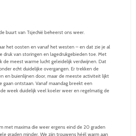
e buurt van Tsjechië beheerst ons weer.
naar het oosten en vanaf het westen – en dat zie je al
e druk van storingen en lagedrukgebieden toe. Met
k de meest warme lucht geleidelijk verdwijnen. Dat
nder echt duidelijke overgangen. Er trekken de
 en buienlijnen door, maar de meeste activiteit lijkt
 te gaan ontstaan. Vanaf maandag breekt een
nde week duidelijk veel koeler weer en regelmatig de
rm met maxima die weer ergens eind de 20 graden
ele graden minder. We zijn trouwens héél warm aan