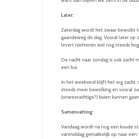
want dan blijven we zelfs in de dubb
Later:
Zaterdag wordt het zwaar bewolkt t
gaandeweg de dag. Vooral later op d
levert niettemin wel nog steeds hog
De nacht naar zondag is ook zacht 
een bui.
In het weekeind blijft het erg zacht,
steeds meer bewolking en vooral za
(onweerachtige?) buien kunnen gaan 
Samenvatting:
Vandaag wordt na nog een koude sta
vanmiddag gemakkelijk op naar een 15