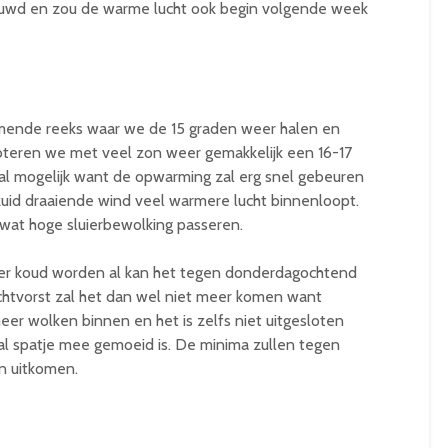
ebouwd en zou de warme lucht ook begin volgende week
omende reeks waar we de 15 graden weer halen en
teren we met veel zon weer gemakkelijk een 16-17
s al mogelijk want de opwarming zal erg snel gebeuren
zuid draaiende wind veel warmere lucht binnenloopt.
 wat hoge sluierbewolking passeren.
der koud worden al kan het tegen donderdagochtend
chtvorst zal het dan wel niet meer komen want
r wolken binnen en het is zelfs niet uitgesloten
al spatje mee gemoeid is. De minima zullen tegen
n uitkomen.