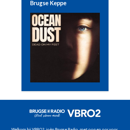
Brugse Keppe
Welkom bij VBRO2, joèn Brugse Radio, met oog en oor voor